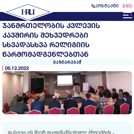
ᲙᲝᲜᲢᲐᲥᲢᲘ
ENG
ᲯᲐᲜᲛᲠᲗᲔᲚᲝᲑᲘᲡ ᲙᲕᲚᲔᲕᲘᲡ
ᲙᲐᲕᲨᲘᲠᲘᲡ ᲨᲔᲮᲕᲔᲓᲠᲔᲑᲘ
ᲡᲮᲕᲐᲓᲐᲡᲮᲕᲐ ᲠᲔᲚᲘᲒᲘᲘᲡ
ᲬᲐᲠᲛᲝᲛᲐᲓᲒᲔᲜᲚᲔᲑᲗᲐᲜ
ᲒᲐᲖᲘᲐᲠᲔᲑᲐ
06.12.2022
დკსჯეც-ის მიერ დაფინანსებული პროექტის „