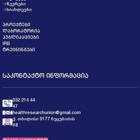
წევრები
სიახლეები
ᲞᲠᲝᲔᲥᲢᲔᲑᲘ
ᲚᲐᲑᲝᲠᲐᲢᲝᲠᲘᲐ
ᲞᲣᲑᲚᲘᲙᲐᲪᲘᲔᲑᲘ
IRB
ᲢᲠᲔᲘᲜᲘᲜᲒᲔᲑᲘ
ᲡᲐᲙᲝᲜᲢᲐᲥᲢᲝ ᲘᲜᲤᲝᲠᲛᲐᲪᲘᲐ
032 214 44
47
healthresearchunion@gmail.com
ქ. თბილისი 0177 ნუცუბიძის
#8