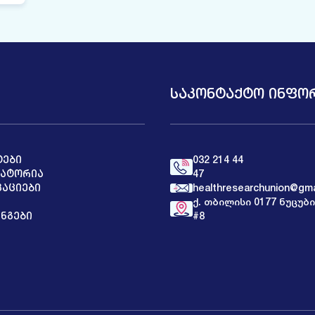
ᲡᲐᲙᲝᲜᲢᲐᲥᲢᲝ ᲘᲜᲤᲝ
ᲢᲔᲑᲘ
032 214 44
ᲐᲢᲝᲠᲘᲐ
47
ᲐᲪᲘᲔᲑᲘ
healthresearchunion@gma
ქ. თბილისი 0177 ნუცუბ
ᲜᲒᲔᲑᲘ
#8