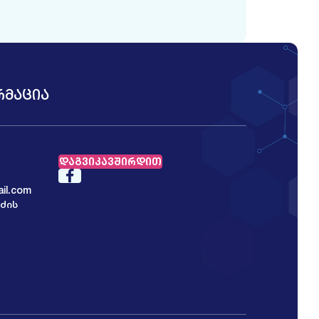
ᲠᲛᲐᲪᲘᲐ
ᲓᲐᲒᲕᲘᲙᲐᲕᲨᲘᲠᲓᲘᲗ
il.com
იძის