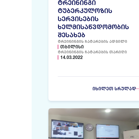
ᲢᲠᲔᲘᲜᲘᲜᲒᲘ
ᲢᲣᲑᲔᲠᲙᲣᲚᲝᲖᲘᲡ
ᲡᲔᲠᲕᲘᲡᲔᲑᲘᲡ
ᲮᲔᲚᲛᲘᲡᲐᲬᲕᲓᲝᲛᲝᲑᲘᲡ
ᲨᲔᲡᲐᲮᲔᲑ
ᲢᲠᲔᲘᲜᲘᲜᲒᲘᲡ ᲩᲐᲢᲐᲠᲔᲑᲘᲡ ᲐᲓᲒᲘᲚᲘ
ᲗᲑᲘᲚᲘᲡᲘ
ᲢᲠᲔᲘᲜᲘᲜᲒᲘᲡ ᲩᲐᲢᲐᲠᲔᲑᲘᲡ ᲗᲐᲠᲘᲦᲘ
14.03.2022
ᲘᲮᲘᲚᲔᲗ ᲡᲠᲣᲚᲐᲓ