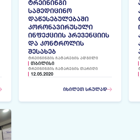
ᲢᲠᲔᲘᲜᲘᲜᲒᲘ
ᲡᲐᲛᲔᲓᲘᲪᲘᲜᲝ
ᲓᲐᲬᲔᲡᲔᲑᲣᲚᲔᲑᲐᲨᲘ
ᲙᲝᲠᲝᲜᲐᲕᲘᲠᲣᲡᲣᲚᲘ
ᲘᲜᲤᲔᲥᲪᲘᲘᲡ ᲞᲠᲔᲕᲔᲜᲪᲘᲘᲡ
ᲓᲐ ᲙᲝᲜᲢᲠᲝᲚᲘᲡ
ᲨᲔᲡᲐᲮᲔᲑ
ᲢᲠᲔᲘᲜᲘᲜᲒᲘᲡ ᲩᲐᲢᲐᲠᲔᲑᲘᲡ ᲐᲓᲒᲘᲚᲘ
ᲗᲑᲘᲚᲘᲡᲘ
ᲢᲠᲔᲘᲜᲘᲜᲒᲘᲡ ᲩᲐᲢᲐᲠᲔᲑᲘᲡ ᲗᲐᲠᲘᲦᲘ
12.05.2020
ᲘᲮᲘᲚᲔᲗ ᲡᲠᲣᲚᲐᲓ