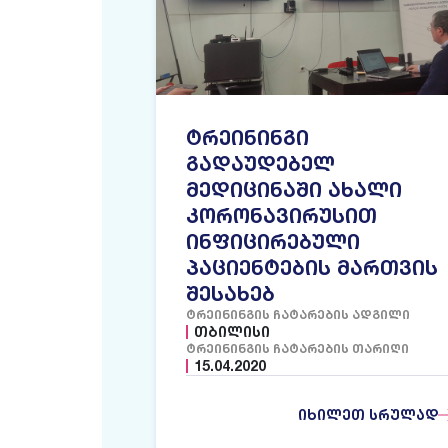
ᲢᲠᲔᲘᲜᲘᲜᲒᲘ
ᲒᲐᲓᲐᲣᲓᲔᲑᲔᲚ
ᲛᲔᲓᲘᲪᲘᲜᲐᲨᲘ ᲐᲮᲐᲚᲘ
ᲙᲝᲠᲝᲜᲐᲕᲘᲠᲣᲡᲘᲗ
ᲘᲜᲤᲘᲪᲘᲠᲔᲑᲣᲚᲘ
ᲞᲐᲪᲘᲔᲜᲢᲔᲑᲘᲡ ᲛᲐᲠᲗᲕᲘᲡ
ᲨᲔᲡᲐᲮᲔᲑ
ᲢᲠᲔᲘᲜᲘᲜᲒᲘᲡ ᲩᲐᲢᲐᲠᲔᲑᲘᲡ ᲐᲓᲒᲘᲚᲘ
ᲗᲑᲘᲚᲘᲡᲘ
ᲢᲠᲔᲘᲜᲘᲜᲒᲘᲡ ᲩᲐᲢᲐᲠᲔᲑᲘᲡ ᲗᲐᲠᲘᲦᲘ
15.04.2020
ᲘᲮᲘᲚᲔᲗ ᲡᲠᲣᲚᲐᲓ