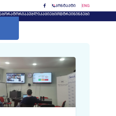
ᲙᲝᲜᲢᲐᲥᲢᲘ
ENG
ᲐᲑᲝᲠᲐᲢᲝᲠᲘᲐ
ᲞᲣᲑᲚᲘᲙᲐᲪᲘᲔᲑᲘ
IRB
ᲢᲠᲔᲘᲜᲘᲜᲒᲔᲑᲘ