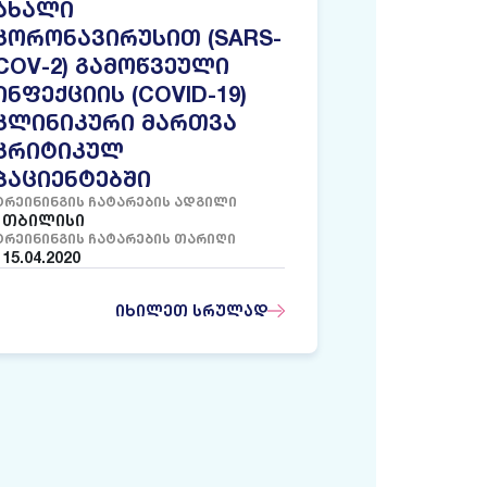
ᲐᲮᲐᲚᲘ
ᲙᲝᲠᲝᲜᲐᲕᲘᲠᲣᲡᲘᲗ (SARS-
COV-2) ᲒᲐᲛᲝᲬᲕᲔᲣᲚᲘ
ᲘᲜᲤᲔᲥᲪᲘᲘᲡ (COVID-19)
ᲙᲚᲘᲜᲘᲙᲣᲠᲘ ᲛᲐᲠᲗᲕᲐ
ᲙᲠᲘᲢᲘᲙᲣᲚ
ᲞᲐᲪᲘᲔᲜᲢᲔᲑᲨᲘ
ᲢᲠᲔᲘᲜᲘᲜᲒᲘᲡ ᲩᲐᲢᲐᲠᲔᲑᲘᲡ ᲐᲓᲒᲘᲚᲘ
ᲗᲑᲘᲚᲘᲡᲘ
ᲢᲠᲔᲘᲜᲘᲜᲒᲘᲡ ᲩᲐᲢᲐᲠᲔᲑᲘᲡ ᲗᲐᲠᲘᲦᲘ
15.04.2020
ᲘᲮᲘᲚᲔᲗ ᲡᲠᲣᲚᲐᲓ