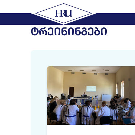
ᲢᲠᲔᲘᲜᲘᲜᲒᲔᲑᲘ