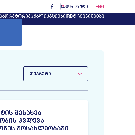
ᲙᲝᲜᲢᲐᲥᲢᲘ
ENG
ᲐᲑᲝᲠᲐᲢᲝᲠᲘᲐ
ᲞᲣᲑᲚᲘᲙᲐᲪᲘᲔᲑᲘ
IRB
ᲢᲠᲔᲘᲜᲘᲜᲒᲔᲑᲘ
ᲓᲘᲐᲑᲔᲢᲘ
ᲢᲘᲡ ᲨᲔᲡᲐᲮᲔᲑ
ᲝᲑᲘᲡ ᲙᲕᲚᲔᲕᲐ
ᲝᲜᲘᲡ ᲛᲝᲡᲐᲮᲚᲔᲝᲑᲐᲨᲘ