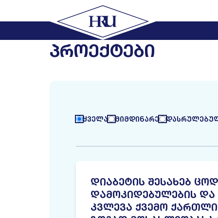
ᲞᲠᲝᲔᲥᲢᲔᲑᲘ
ᲧᲕᲔᲚᲐ
ᲛᲘᲛᲓᲘᲜᲐᲠᲔ
ᲓᲐᲡᲠᲣᲚᲔᲑᲣ
ᲓᲘᲐᲑᲔᲢᲘᲡ ᲨᲔᲡᲐᲮᲔᲑ ᲪᲝᲓ
ᲓᲐᲛᲝᲙᲘᲓᲔᲑᲣᲚᲔᲑᲘᲡ ᲓᲐ 
ᲙᲕᲚᲔᲕᲐ ᲥᲕᲔᲛᲝ ᲥᲐᲠᲗᲚᲘ