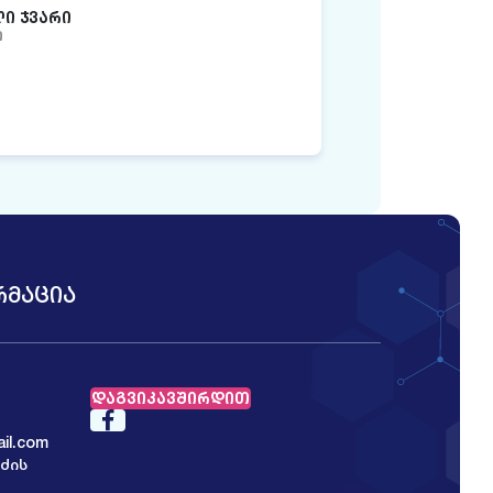
Ი ᲯᲕᲐᲠᲘ
Ი
ᲠᲛᲐᲪᲘᲐ
ᲓᲐᲒᲕᲘᲙᲐᲕᲨᲘᲠᲓᲘᲗ
il.com
იძის