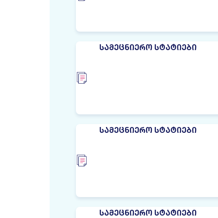
ᲡᲐᲛᲔᲪᲜᲘᲔᲠᲝ ᲡᲢᲐᲢᲘᲔᲑᲘ
ᲡᲐᲛᲔᲪᲜᲘᲔᲠᲝ ᲡᲢᲐᲢᲘᲔᲑᲘ
ᲡᲐᲛᲔᲪᲜᲘᲔᲠᲝ ᲡᲢᲐᲢᲘᲔᲑᲘ