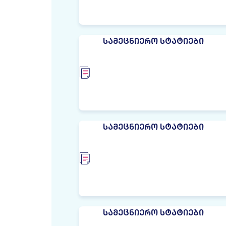
ᲡᲐᲛᲔᲪᲜᲘᲔᲠᲝ ᲡᲢᲐᲢᲘᲔᲑᲘ
ᲡᲐᲛᲔᲪᲜᲘᲔᲠᲝ ᲡᲢᲐᲢᲘᲔᲑᲘ
ᲡᲐᲛᲔᲪᲜᲘᲔᲠᲝ ᲡᲢᲐᲢᲘᲔᲑᲘ