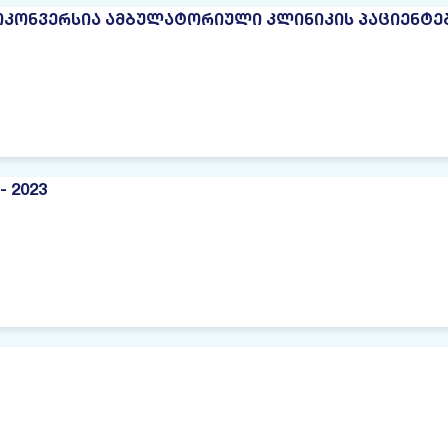
ᲠᲝᲙᲝᲜᲕᲔᲠᲡᲘᲐ ᲐᲛᲑᲣᲚᲐᲢᲝᲠᲘᲣᲚᲘ ᲙᲚᲘᲜᲘᲙᲘᲡ ᲞᲐᲪᲘᲔᲜᲢ
- 2023