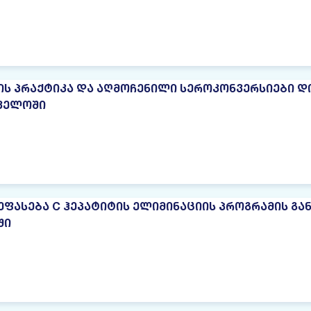
ᲑᲘᲡ ᲞᲠᲐᲥᲢᲘᲙᲐ ᲓᲐ ᲐᲦᲛᲝᲩᲔᲜᲘᲚᲘ ᲡᲔᲠᲝᲙᲝᲜᲕᲔᲠᲡᲘᲔᲑᲘ 
ᲕᲔᲚᲝᲨᲘ
ᲤᲐᲡᲔᲑᲐ C ᲰᲔᲞᲐᲢᲘᲢᲘᲡ ᲔᲚᲘᲛᲘᲜᲐᲪᲘᲘᲡ ᲞᲠᲝᲒᲠᲐᲛᲘᲡ ᲒᲐ
ᲨᲘ