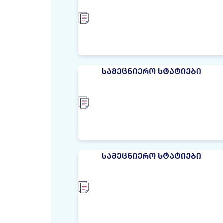
ᲡᲐᲛᲔᲪᲜᲘᲔᲠᲝ ᲡᲢᲐᲢᲘᲔᲑᲘ
ᲡᲐᲛᲔᲪᲜᲘᲔᲠᲝ ᲡᲢᲐᲢᲘᲔᲑᲘ