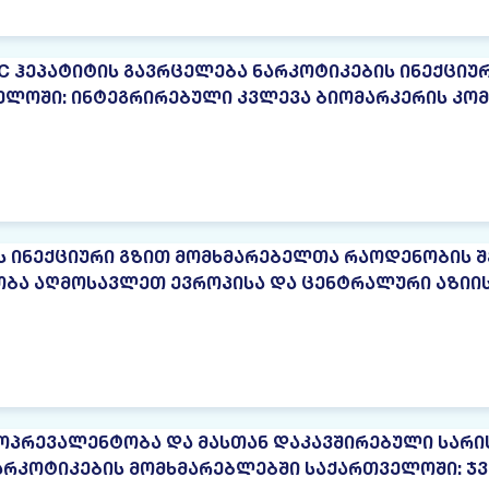
 C ᲰᲔᲞᲐᲢᲘᲢᲘᲡ ᲒᲐᲕᲠᲪᲔᲚᲔᲑᲐ ᲜᲐᲠᲙᲝᲢᲘᲙᲔᲑᲘᲡ ᲘᲜᲔᲥᲪᲘᲣ
ᲔᲚᲝᲨᲘ: ᲘᲜᲢᲔᲒᲠᲘᲠᲔᲑᲣᲚᲘ ᲙᲕᲚᲔᲕᲐ ᲑᲘᲝᲛᲐᲠᲙᲔᲠᲘᲡ ᲙᲝ
Ს ᲘᲜᲔᲥᲪᲘᲣᲠᲘ ᲒᲖᲘᲗ ᲛᲝᲛᲮᲛᲐᲠᲔᲑᲔᲚᲗᲐ ᲠᲐᲝᲓᲔᲜᲝᲑᲘᲡ 
ᲑᲐ ᲐᲦᲛᲝᲡᲐᲕᲚᲔᲗ ᲔᲕᲠᲝᲞᲘᲡᲐ ᲓᲐ ᲪᲔᲜᲢᲠᲐᲚᲣᲠᲘ ᲐᲖᲘᲘᲡ 
ᲠᲝᲞᲠᲔᲕᲐᲚᲔᲜᲢᲝᲑᲐ ᲓᲐ ᲛᲐᲡᲗᲐᲜ ᲓᲐᲙᲐᲕᲨᲘᲠᲔᲑᲣᲚᲘ ᲡᲐᲠᲘ
ᲜᲐᲠᲙᲝᲢᲘᲙᲔᲑᲘᲡ ᲛᲝᲛᲮᲛᲐᲠᲔᲑᲚᲔᲑᲨᲘ ᲡᲐᲥᲐᲠᲗᲕᲔᲚᲝᲨᲘ: Ჯ