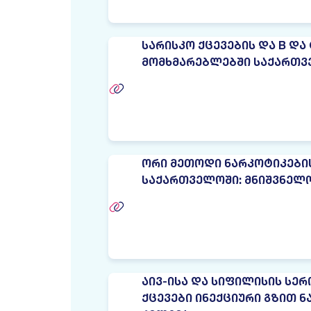
ᲡᲐᲠᲘᲡᲙᲝ ᲥᲪᲔᲕᲔᲑᲘᲡ ᲓᲐ B ᲓᲐ
ᲛᲝᲛᲮᲛᲐᲠᲔᲑᲚᲔᲑᲨᲘ ᲡᲐᲥᲐᲠᲗᲕ
ᲝᲠᲘ ᲛᲔᲗᲝᲓᲘ ᲜᲐᲠᲙᲝᲢᲘᲙᲔᲑᲘ
ᲡᲐᲥᲐᲠᲗᲕᲔᲚᲝᲨᲘ: ᲛᲜᲘᲨᲕᲜᲔᲚᲝ
ᲐᲘᲕ-ᲘᲡᲐ ᲓᲐ ᲡᲘᲤᲘᲚᲘᲡᲘᲡ ᲡᲔ
ᲥᲪᲔᲕᲔᲑᲘ ᲘᲜᲔᲥᲪᲘᲣᲠᲘ ᲒᲖᲘᲗ 