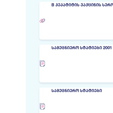
B ᲰᲔᲞᲐᲢᲘᲢᲘᲡ ᲕᲐᲥᲪᲘᲜᲘᲡ ᲡᲔ
ᲡᲐᲛᲔᲪᲜᲘᲔᲠᲝ ᲡᲢᲐᲢᲘᲔᲑᲘ 2001 
ᲡᲐᲛᲔᲪᲜᲘᲔᲠᲝ ᲡᲢᲐᲢᲘᲔᲑᲘ