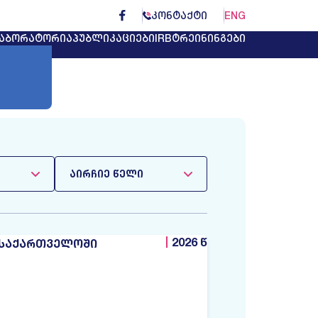
ᲙᲝᲜᲢᲐᲥᲢᲘ
ENG
ᲐᲑᲝᲠᲐᲢᲝᲠᲘᲐ
ᲞᲣᲑᲚᲘᲙᲐᲪᲘᲔᲑᲘ
IRB
ᲢᲠᲔᲘᲜᲘᲜᲒᲔᲑᲘ
ᲐᲘᲠᲩᲘᲔ ᲬᲔᲚᲘ
2026 წ
 ᲡᲐᲥᲐᲠᲗᲕᲔᲚᲝᲨᲘ