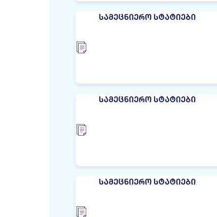
ᲡᲐᲛᲔᲪᲜᲘᲔᲠᲝ ᲡᲢᲐᲢᲘᲔᲑᲘ
ᲡᲐᲛᲔᲪᲜᲘᲔᲠᲝ ᲡᲢᲐᲢᲘᲔᲑᲘ
ᲡᲐᲛᲔᲪᲜᲘᲔᲠᲝ ᲡᲢᲐᲢᲘᲔᲑᲘ