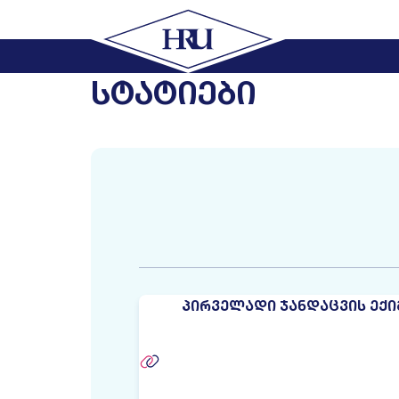
ᲡᲢᲐᲢᲘᲔᲑᲘ
ᲞᲘᲠᲕᲔᲚᲐᲓᲘ ᲯᲐᲜᲓᲐᲪᲕᲘᲡ ᲔᲥ