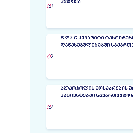
ᲙᲕᲚᲔᲕᲐ
B ᲓᲐ C ᲰᲔᲞᲐᲢᲘᲢᲘ ᲢᲔᲡᲢᲘᲠᲔ
ᲓᲐᲬᲔᲡᲔᲑᲣᲚᲔᲑᲔᲑᲨᲘ ᲡᲐᲥᲐᲠᲗ
ᲐᲚᲙᲝᲰᲝᲚᲘᲡ ᲛᲝᲮᲛᲐᲠᲔᲑᲘᲡ ᲨᲔ
ᲞᲐᲪᲘᲔᲜᲢᲔᲑᲨᲘ ᲡᲐᲥᲐᲠᲗᲕᲔᲚᲝ