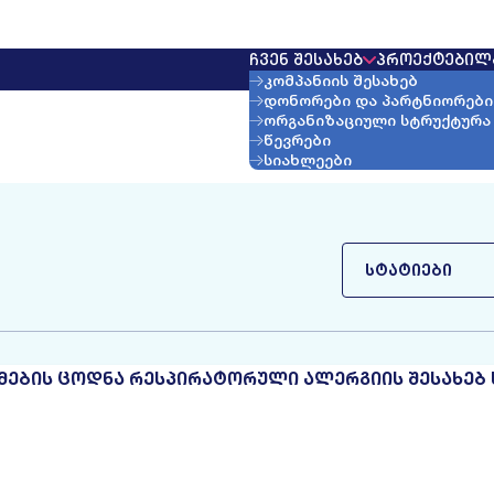
ᲩᲕᲔᲜ ᲨᲔᲡᲐᲮᲔᲑ
ᲞᲠᲝᲔᲥᲢᲔᲑᲘ
Ლ
კომპანიის შესახებ
დონორები და პარტნიორები
ორგანიზაციული სტრუქტურა
წევრები
სიახლეები
ᲡᲢᲐᲢᲘᲔᲑᲘ
ᲘᲛᲔᲑᲘᲡ ᲪᲝᲓᲜᲐ ᲠᲔᲡᲞᲘᲠᲐᲢᲝᲠᲣᲚᲘ ᲐᲚᲔᲠᲒᲘᲘᲡ ᲨᲔᲡᲐᲮᲔᲑ